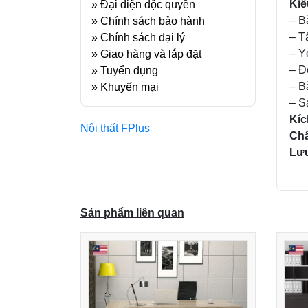
Kiể
»
Đại diện độc quyền
– B
»
Chính sách bảo hành
– T
»
Chính sách đại lý
– Y
»
Giao hàng và lắp đặt
– Đ
»
Tuyển dụng
– B
»
Khuyến mại
– S
Kí
Nội thất FPlus
Chấ
Lưu
Sản phẩm liên quan