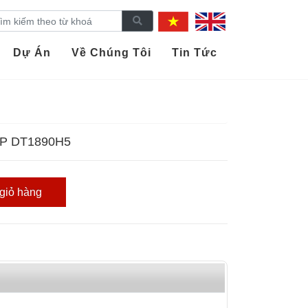
Dự Án
Về Chúng Tôi
Tin Tức
P DT1890H5
giỏ hàng