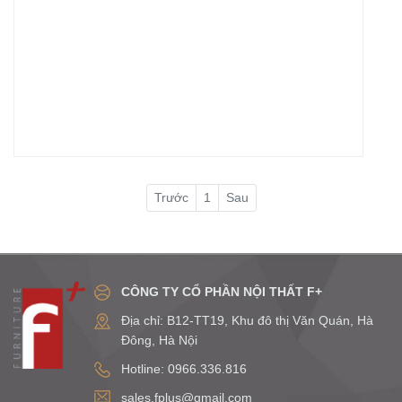
dịc
với
CO
yêu
19
cầu
trê
và
toà
mô
thế
tả
giới
nh
chú
sau
tôi
đã
điề
Trước
1
Sau
chỉ
ph
vi
của
mìn
CÔNG TY CỔ PHẦN NỘI THẤT F+
để
Địa chỉ: B12-TT19, Khu đô thị Văn Quán, Hà
ưu
Đông, Hà Nội
tiên
tạo
Hotline: 0966.336.816
ra
sales.fplus@gmail.com