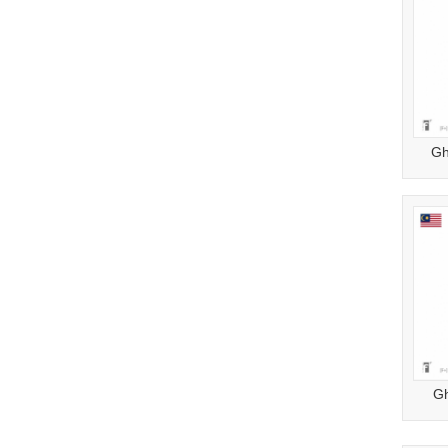
Gh
Gh