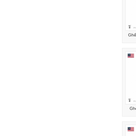
Ghế
Gh