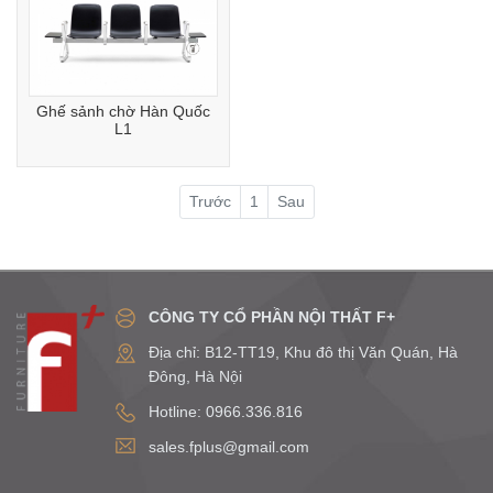
Ghế sảnh chờ Hàn Quốc
L1
Trước
1
Sau
CÔNG TY CỔ PHẦN NỘI THẤT F+
Địa chỉ: B12-TT19, Khu đô thị Văn Quán, Hà
Đông, Hà Nội
Hotline: 0966.336.816
sales.fplus@gmail.com