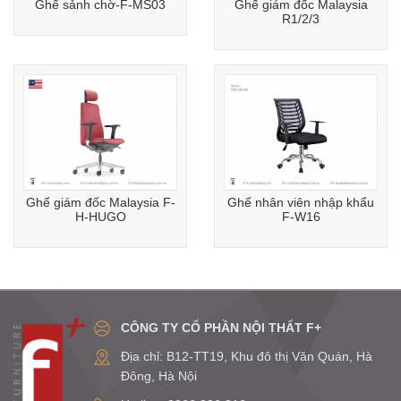
Ghế sảnh chờ-F-MS03
Ghế giám đốc Malaysia
R1/2/3
Ghế giám đốc Malaysia F-
Ghế nhân viên nhập khẩu
H-HUGO
F-W16
CÔNG TY CỔ PHẦN NỘI THẤT F+
Địa chỉ: B12-TT19, Khu đô thị Văn Quán, Hà
Đông, Hà Nội