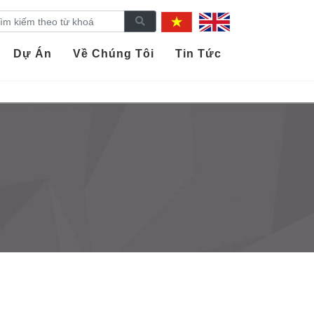
Dự Án
Về Chúng Tôi
Tin Tức