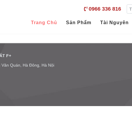
0966 336 816
Trang Chủ
Sản Phẩm
Tài Nguyên
ẤT F+
hị Văn Quán, Hà Đông, Hà Nội