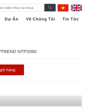
Dự Án
Về Chúng Tôi
Tin Tức
WTREND NTP2050
giỏ hàng