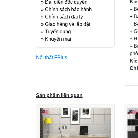
Kiể
»
Đại diện độc quyền
– B
»
Chính sách bảo hành
+ B
»
Chính sách đại lý
+ B
»
Giao hàng và lắp đặt
+ G
»
Tuyển dụng
+ H
»
Khuyến mại
– B
phò
Nội thất FPlus
Kí
Chấ
Sản phẩm liên quan