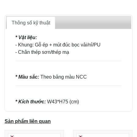
Thông số kỹ thuật
* Vật liệu:
- Khung: Gỗ ép + mút đúc bọc vải/nỉ/PU
- Chân thép sơn/thép mạ
* Màu sắc:
Theo bảng màu NCC
* Kích thước:
W43*H75 (cm)
Sản phẩm liên quan