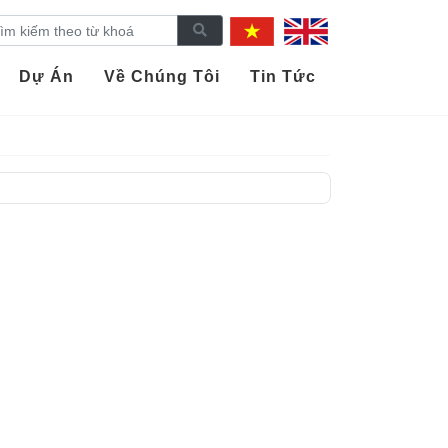
Dự Án
Về Chúng Tôi
Tin Tức