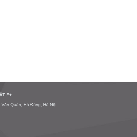
ẤT F+
hị Văn Quán, Hà Đông, Hà Nội