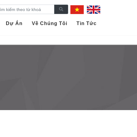
Dự Án
Về Chúng Tôi
Tin Tức