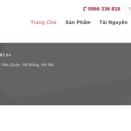
0966 336 816
Trang Chủ
Sản Phẩm
Tài Nguyên
ẤT F+
hị Văn Quán, Hà Đông, Hà Nội