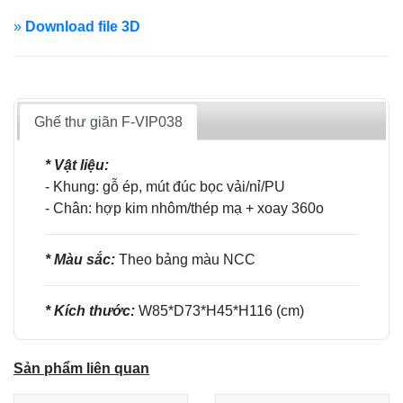
»
Download file 3D
Ghế thư giãn F-VIP038
* Vật liệu:
- Khung: gỗ ép, mút đúc bọc vải/nỉ/PU
- Chân: hợp kim nhôm/thép mạ + xoay 360o
* Màu sắc:
Theo bảng màu NCC
* Kích thước:
W85*D73*H45*H116 (cm)
Sản phẩm liên quan