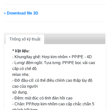
»
Download file 3D
Thông số kỹ thuật
* Vật liệu:
- Khung/tay ghế: Hợp kim nhôm + PP/PE - 4D
- Lưng/ đệm ngồi: Tựa lưng: PP/PE bọc vải cao
cấp có chế độ
relax nhẹ.
- Đỡ đầu-cổ: có thể điều chỉnh cao thấp tùy độ
cao của người
sử dụng.
- Đệm: mút đúc có tính đàn hồi cao
- Chân: PP/hợp kim nhôm cao cấp chắc chắn 5
nhánh kết hợp