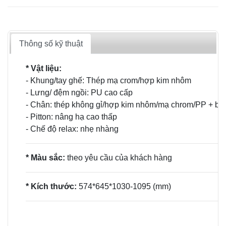
Thông số kỹ thuật
* Vật liệu:
- Khung/tay ghế: Thép mạ crom/hợp kim nhôm
- Lưng/ đệm ngồi: PU cao cấp
- Chân: thép không gỉ/hợp kim nhôm/mạ chrom/PP + bá
- Pitton: nâng hạ cao thấp
- Chế độ relax: nhẹ nhàng
* Màu sắc:
theo yêu cầu của khách hàng
* Kích thước:
574*645*1030-1095 (mm)