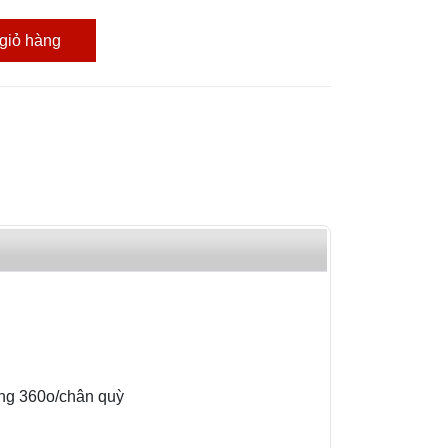
giỏ hàng
U
ộng 360o/chân quỳ