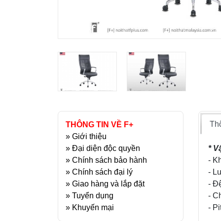
Thô
THÔNG TIN VỀ F+
»
Giới thiệu
»
Đại diện độc quyền
* Vậ
»
Chính sách bảo hành
- K
»
Chính sách đại lý
- L
»
Giao hàng và lắp đặt
- Đ
»
Tuyển dụng
- C
»
Khuyến mại
- P