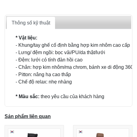
Thông số kỹ thuật
* Vật liệu:
- Khung/tay ghế cố định bằng hợp kim nhôm cao cấp
- Lưng/ đệm ngồi: bọc vải/PU/da thật/lưới
- Đệm: lưới có tính đàn hồi cao
- Chân: hợp kim nhôm/mạ chrom, bánh xe di động 360o
- Pitton: nâng hạ cao thấp
- Chế độ relax: nhẹ nhàng
* Màu sắc:
theo yêu cầu của khách hàng
Sản phẩm liên quan