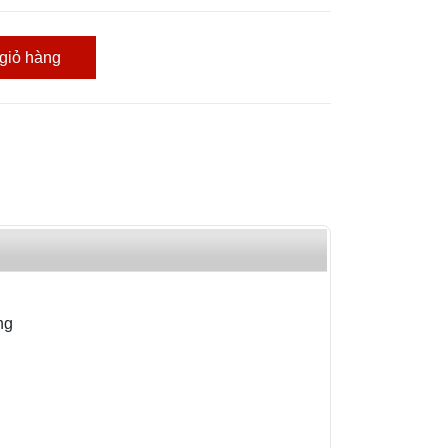
giỏ hàng
ng