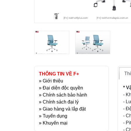
Thô
THÔNG TIN VỀ F+
»
Giới thiệu
* Vậ
»
Đại diện độc quyền
- K
»
Chính sách bảo hành
- L
»
Chính sách đại lý
- Đ
»
Giao hàng và lắp đặt
- C
»
Tuyển dụng
- P
»
Khuyến mại
- C