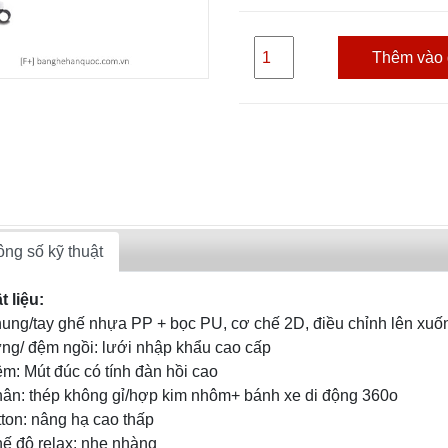
Thêm vào 
ng số kỹ thuật
t liệu:
hung/tay ghế nhựa PP + bọc PU, cơ chế 2D, điều chỉnh lên xuố
ưng/ đệm ngồi: lưới nhập khẩu cao cấp
ệm: Mút đúc có tính đàn hồi cao
hân: thép không gỉ/hợp kim nhôm+ bánh xe di động 360o
itton: nâng hạ cao thấp
hế độ relax: nhẹ nhàng