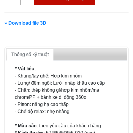
»
Download file 3D
Thông số kỹ thuật
* Vật liệu:
- Khung/tay ghế: Hợp kim nhôm
- Lưng/ đệm ngồi: Lưới nhập khẩu cao cấp
- Chân: thép không gỉ/hợp kim nhôm/mạ
chrom/PP + bánh xe di động 360o
- Pitton: nâng hạ cao thấp
- Chế độ relax: nhẹ nhàng
* Màu sắc:
theo yêu cầu của khách hàng
* Kích thước:
574*645*855-920 (mm)