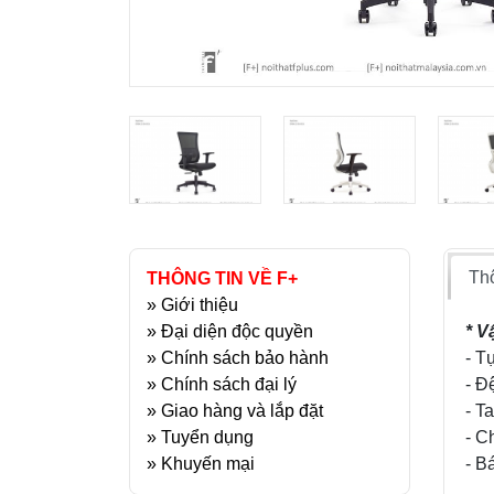
Thô
THÔNG TIN VỀ F+
»
Giới thiệu
»
Đại diện độc quyền
* Vậ
»
Chính sách bảo hành
- T
»
Chính sách đại lý
- Đ
»
Giao hàng và lắp đặt
- T
»
Tuyển dụng
- C
»
Khuyến mại
- B