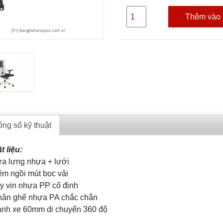
Thêm vào 
ng số kỹ thuật
t liệu:
ựa lưng nhựa + lưới
ệm ngồi mút bọc vải
ay vịn nhựa PP cố định
hân ghế nhựa PA chắc chắn
ánh xe 60mm di chuyển 360 độ