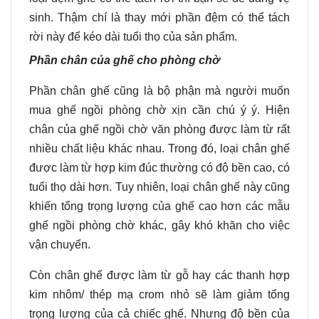
sinh. Thậm chí là thay mới phần đệm có thể tách
rời này để kéo dài tuổi thọ của sản phẩm
.
Phần chân của
ghế cho phòng chờ
Phần chân ghế cũng là bộ phận mà người muốn
mua ghế ngồi phòng chờ xịn cần chú ý ý. Hiện
chân của ghế ngồi chờ văn phòng được làm từ rất
nhiều chất liệu khác nhau. Trong đó, loại chân ghế
được làm từ hợp kim
đúc
thường có độ bền cao
,
có
tuổi thọ dài hơn. Tuy nhiên
, loại chân ghế này cũng
khiến tổng
trọng lượng của ghế cao hơn
các
mẫu
ghế ngồi phòng chờ
khác, gây khó khăn cho việc
vận chuyển.
Còn
chân ghế được làm từ gỗ hay các thanh hợp
kim nhôm
/
thép mạ
crom
nhỏ sẽ
làm
giảm
tổng
trọng lượng của cả chiếc ghế. Nhưng độ bền
của