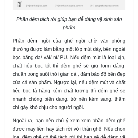
Phần đệm tách rời giúp bạn dễ dàng vệ sinh sản
phẩm
P
hần
đệm ngồi của ghế ngồi chờ văn phòng
thường được làm bằng một lớp mút dày, bên ngoài
bọc bằng da
/
vải
/
nỉ/ PU. Nếu
đệm mút
là loại xịn
,
chất liệu bọc tốt thì đệm ghế sẽ giữ
form
dáng
chuẩn
trong suốt thời gian dài
,
đảm bảo độ bền đẹp
của cả sản phẩm. Ngược lại
,
nếu đệm mút và chất
liệu bọc là hàng kém chất lượng thì đệm ghế sẽ
nhanh chóng biến dạng
,
trở nên kém sang
,
thậm
chí gây khó chịu cho người ngồi.
N
goài ra
,
bạn nên chú ý xem xem phần đệm ghế
được
may
liền hay tách rời với thân ghế. Nếu chọn
loại đệm ghế có thể tách rời thì bạn sẽ dễ dàng vệ