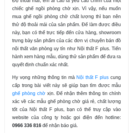
Độ thoải mái
,
êm ái
cao
là
yêu cầu chính
của một
chiếc ghế ngồi phòng chờ
xịn
. Vì vậy, nếu muốn
mua ghế ngồi phòng chờ
chất lượng
thì bạn nên
thử độ thoải mái của sản phẩm. Để làm được điều
này
,
bạn có thể trực tiếp đến cửa hàng
,
showroom
trưng bày sản phẩm của các đơn vị chuyên bán đồ
nội thất văn phòng
uy tín
như
Nội thất F plus
. Tiến
hành xem hàng mẫu, dùng thử sản phẩm để đưa ra
quyết định chuẩn xác nhất.
Hy vọng những thông tin mà
Nội thất F plus
cung
cấp
trong
bài viết này sẽ giúp bạn tìm được mẫu
ghế phòng chờ
xịn. Để nhận thêm thông tin chính
xác về các mẫu ghế phòng chờ giá rẻ
,
chất lượng
tốt của
Nội thất F plus,
bạn có thể truy cập vào
website của công ty hoặc gọi điện đến hotline
:
0966 336 816
để nhận báo giá
.