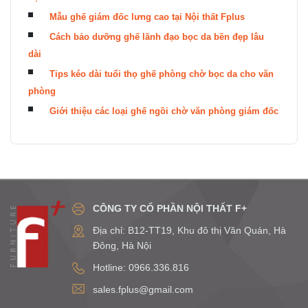
Mẫu ghế giám đốc lưng cao tại Nội thất Fplus
Cách bảo dưỡng ghế lãnh đạo bọc da bền đẹp lâu
dài
Tips kéo dài tuổi thọ ghế phòng chờ bọc da cho văn
phòng
Giới thiệu các loại ghế ngồi chờ văn phòng giám đốc
CÔNG TY CỔ PHẦN NỘI THẤT F+
Địa chỉ: B12-TT19, Khu đô thị Văn Quán, Hà
Đông, Hà Nội
Hotline: 0966.336.816
sales.fplus@gmail.com