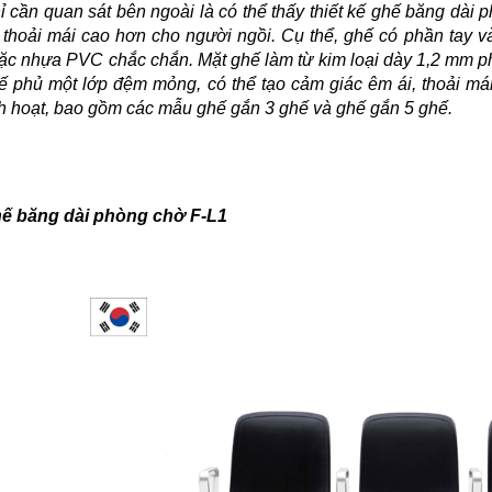
ỉ cần quan sát bên ngoài là có thể thấy thiết kế ghế băng dài 
 thoải mái cao hơn cho người ngồi. Cụ thể, ghế có phần tay v
ặc nhựa PVC chắc chắn. Mặt ghế làm từ kim loại dày 1,2 mm phủ
ế phủ một lớp đệm mỏng, có thể tạo cảm giác êm ái, thoải má
nh hoạt, bao gồm các mẫu ghế gắn 3 ghế và ghế gắn 5 ghế.
ế băng dài phòng chờ F-L1