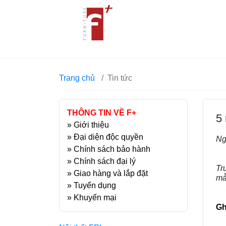
Trang chủ
Tin tức
THÔNG TIN VỀ F+
5
»
Giới thiệu
»
Đại diện độc quyền
Ng
»
Chính sách bảo hành
»
Chính sách đại lý
Tr
»
Giao hàng và lắp đặt
mẫ
»
Tuyển dụng
»
Khuyến mại
Gh