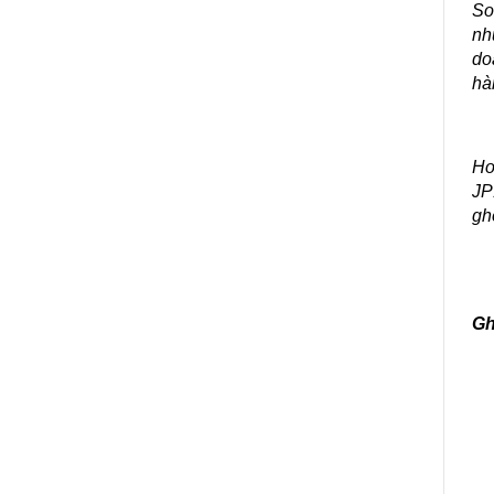
So
nh
do
hà
Hơ
JP
gh
Gh