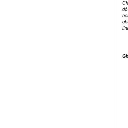
Ch
độ
ho
gh
li
Gh