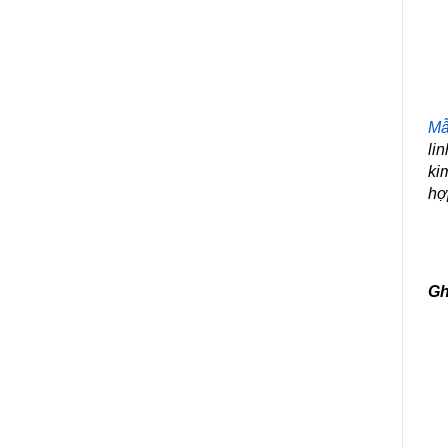
Mẫ
li
ki
hợ
Gh