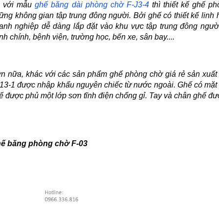
 với mẫu 
ghế băng dài phòng chờ F-J3-4
 thì thiết kế ghế p
ững không gian tập trung đông người. Bởi ghế có thiết kế linh h
anh nghiệp dễ dàng lắp đặt vào khu vực tập trung đông người
nh chính, bệnh viện, trường học, bến xe, sân bay....
n nữa, khác với các sản phẩm ghế phòng chờ giá rẻ sản xuất 
13-1 được nhập khẩu nguyên chiếc từ nước ngoài. Ghế có mặt k
ế được phủ một lớp sơn tĩnh điện chống gỉ. Tay và chân ghế đư
ế băng phòng chờ F-03