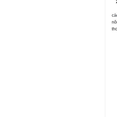
2
Đâ
cá
nô
th