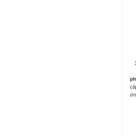
3.
Th
ph
cấ
ứn