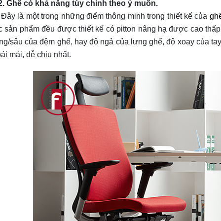
. Ghế có khả năng tùy chỉnh theo ý muốn.
y là một trong những điểm thông minh trong thiết kế của
gh
c sản phẩm đều được thiết kế có pitton nâng hạ được cao thấ
ng/sâu của đệm ghế, hay độ ngả của lưng ghế, độ xoay của tay
oải mái, dễ chịu nhất.