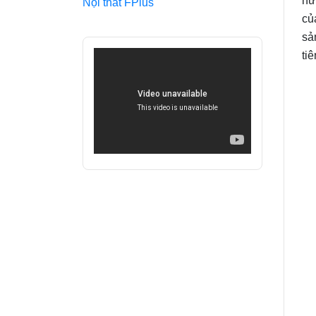
hư
Nội thất FPlus
củ
sả
tiê