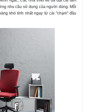
inh ngạc. Các nhà thiết kế đã đặt cái tâm
hững nhu cầu sử dụng của người dùng. Mỗi
àng khó tính nhất ngay từ cái “chạm” đầu