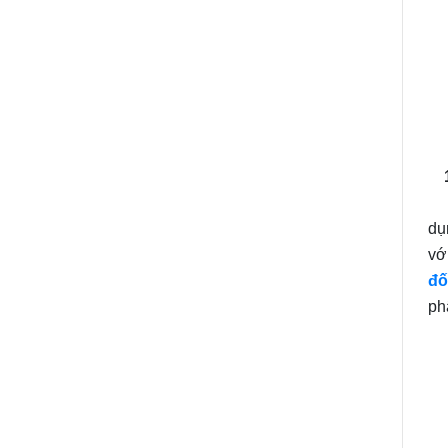
1.
C
dụ
vớ
đố
ph