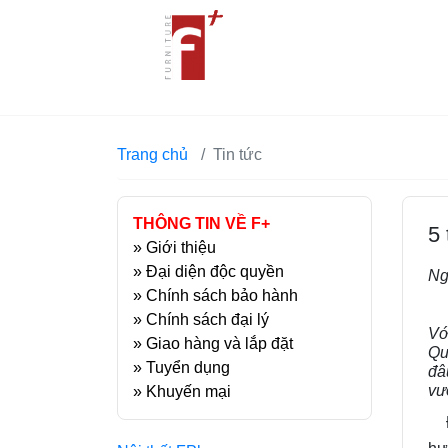
Trang chủ
Tin tức
THÔNG TIN VỀ F+
5
»
Giới thiệu
»
Đại diện độc quyền
Ng
»
Chính sách bảo hành
»
Chính sách đại lý
Vớ
»
Giao hàng và lắp đặt
Qu
»
Tuyển dụng
đâ
vư
»
Khuyến mại
Đa