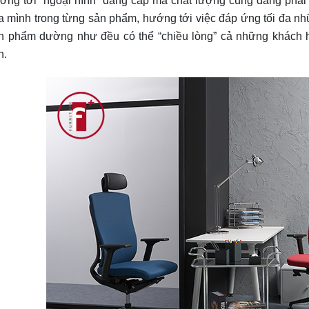
ớng tới “ngoại hình” đẳng cấp mà chất lượng cũng đáng phải k
a mình trong từng sản phẩm, hướng tới việc đáp ứng tối đa n
n phẩm dường như đều có thể “chiều lòng” cả những khách h
n.