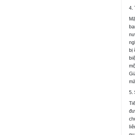
4.
Mặ
bạ
nư
ng
bị
bi
mộ
Gi
mà
5.
Ti
đư
ch
li
qu