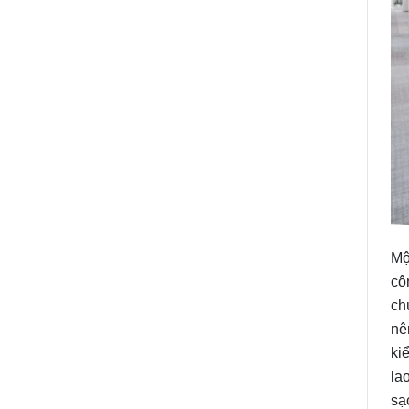
Mộ
cô
ch
nê
ki
la
sạ