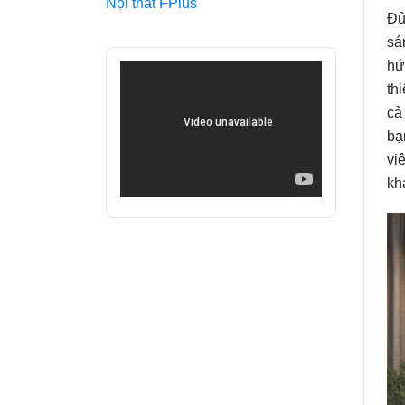
Nội thất FPlus
Đủ
sá
hứ
th
cả
bạ
vi
kh