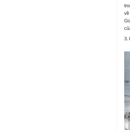
tr
về
Gi
củ
3.