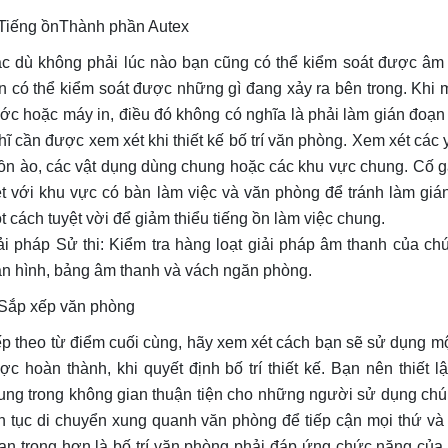
 Tiếng ồnThành phần Autex
c dù không phải lúc nào bạn cũng có thể kiểm soát được âm
n có thể kiểm soát được những gì đang xảy ra bên trong. Khi
ớc hoặc máy in, điều đó không có nghĩa là phải làm gián đoạn 
hĩ cần được xem xét khi thiết kế bố trí văn phòng. Xem xét các
 ồn ào, các vật dụng dùng chung hoặc các khu vực chung. Cố gắ
ệt với khu vực có bàn làm việc và văn phòng để tránh làm gi
t cách tuyệt vời để giảm thiểu tiếng ồn làm việc chung.
ải pháp Sử thi: Kiểm tra hàng loạt giải pháp âm thanh của ch
n hình, bảng âm thanh và vách ngăn phòng.
 Sắp xếp văn phòng
ếp theo từ điểm cuối cùng, hãy xem xét cách bạn sẽ sử dụng m
ợc hoàn thành, khi quyết định bố trí thiết kế. Bạn nên thiết 
ung trong không gian thuận tiện cho những người sử dụng chú
ên tục di chuyển xung quanh văn phòng để tiếp cận mọi thứ và
an trọng hơn là bố trí văn phòng phải đáp ứng chức năng của 