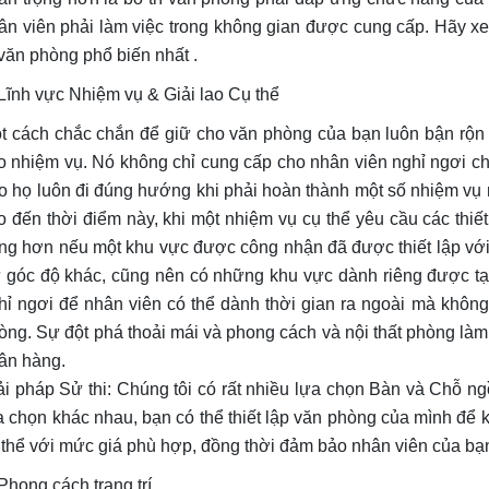
ân viên phải làm việc trong không gian được cung cấp. Hãy xe
í văn phòng phổ biến nhất .
 Lĩnh vực Nhiệm vụ & Giải lao Cụ thể
t cách chắc chắn để giữ cho văn phòng của bạn luôn bận rộn v
o nhiệm vụ. Nó không chỉ cung cấp cho nhân viên nghỉ ngơi c
o họ luôn đi đúng hướng khi phải hoàn thành một số nhiệm vụ 
o đến thời điểm này, khi một nhiệm vụ cụ thể yêu cầu các thiết
ung hơn nếu một khu vực được công nhận đã được thiết lập với
 góc độ khác, cũng nên có những khu vực dành riêng được tạo
hỉ ngơi để nhân viên có thể dành thời gian ra ngoài mà khôn
òng. Sự đột phá thoải mái và phong cách và nội thất phòng là
ân hàng.
ải pháp Sử thi: Chúng tôi có rất nhiều lựa chọn Bàn và Chỗ ngồ
a chọn khác nhau, bạn có thể thiết lập văn phòng của mình để k
 thể với mức giá phù hợp, đồng thời đảm bảo nhân viên của bạn
 Phong cách trang trí