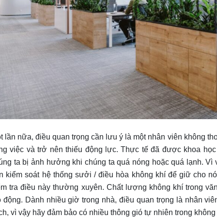
t lần nữa, điều quan trọng cần lưu ý là một nhân viên không th
ng việc và trở nên thiếu động lực. Thực tế đã được khoa học
úng ta bị ảnh hưởng khi chúng ta quá nóng hoặc quá lạnh. Vì v
n kiểm soát hệ thống sưởi / điều hòa không khí để giữ cho nó ở
ểm tra điều này thường xuyên. Chất lượng không khí trong vă
o động. Dành nhiều giờ trong nhà, điều quan trọng là nhân viê
ch, vì vậy hãy đảm bảo có nhiều thông gió tự nhiên trong không