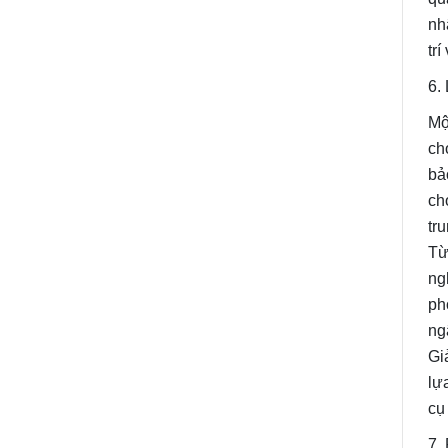
nh
tr
6.
Mộ
ch
bả
ch
tr
Từ
ng
ph
ng
Gi
lự
cụ
7.