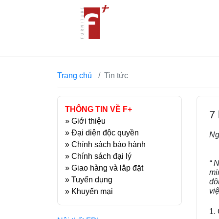
Trang chủ
Tin tức
THÔNG TIN VỀ F+
7
»
Giới thiệu
»
Đại diện độc quyền
Ng
»
Chính sách bảo hành
»
Chính sách đại lý
“ 
»
Giao hàng và lắp đặt
mi
»
Tuyển dụng
độ
vi
»
Khuyến mại
1.