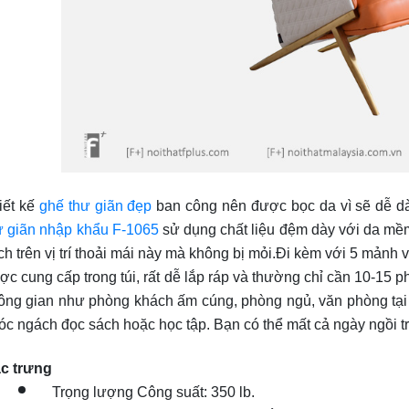
iết kế
ghế thư giãn đẹp
ban công nên được bọc da vì sẽ dễ dà
ư giãn nhập khẩu F-1065
sử dụng chất liệu đệm dày với da mề
ch trên vị trí thoải mái này mà không bị mỏi.Đi kèm với 5 mảnh 
ợc cung cấp trong túi, rất dễ lắp ráp và thường chỉ cần 10-15 p
ông gian như phòng khách ấm cúng, phòng ngủ, văn phòng tại nh
óc ngách đọc sách hoặc học tập. Bạn có thể mất cả ngày ngồi t
c trưng
Trọng lượng Công suất: 350 lb.