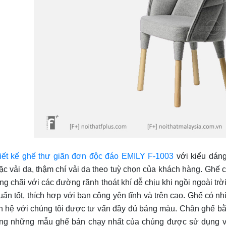
iết kế ghế thư giãn đơn độc đáo EMILY F-1003
với kiểu dáng
ặc vải da, thậm chí vải da theo tuỳ chọn của khách hàng. Ghế
ng chãi với các đường rãnh thoát khí dễ chịu khi ngồi ngoài trờ
uẩn tốt, thích hợp với ban công yên tĩnh và trên cao. Ghế có n
ên hệ với chúng tôi được tư vấn đầy đủ bảng màu. Chân ghế bằn
ong những mẫu ghế bán chạy nhất của chúng được sử dụng v