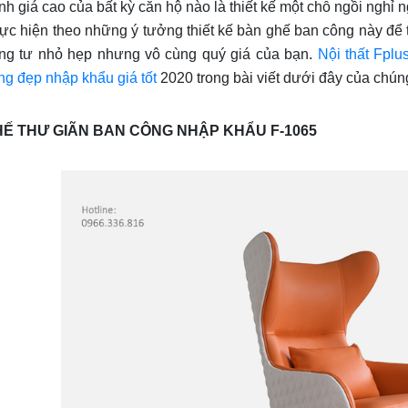
nh giá cao của bất kỳ căn hộ nào là thiết kế một chỗ ngồi nghỉ 
ực hiện theo những ý tưởng thiết kế bàn ghế ban công này để 
êng tư nhỏ hẹp nhưng vô cùng quý giá của bạn.
Nội thất Fplu
ng đẹp nhập khẩu giá tốt
2020 trong bài viết dưới đây của chúng
Ế THƯ GIÃN BAN CÔNG NHẬP KHẨU F-1065