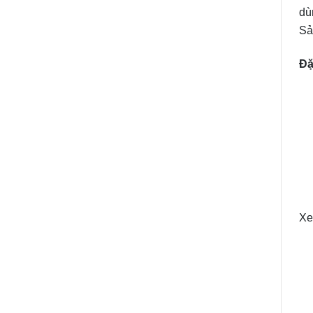
dù
Sả
Đặ
Xe