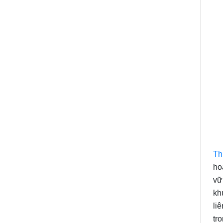
Th
ho
vữ
kh
li
tr