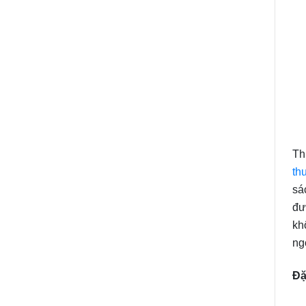
Th
th
sá
đư
kh
ng
Đặ