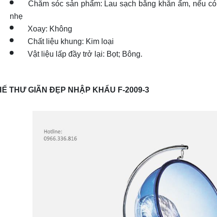
Chăm sóc sản phẩm: Lau sạch bằng khăn ẩm, nếu có 
nhẹ
Xoay: Không
Chất liệu khung: Kim loại
Vật liệu lấp đầy trở lại: Bọt; Bông.
Ế THƯ GIÃN ĐẸP NHẬP KHẨU F-2009-3