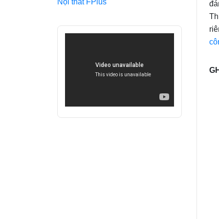
Nội thất FPlus
đá
Th
ri
cô
GH