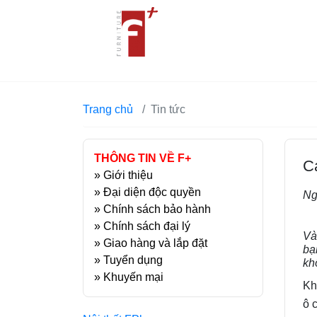
Trang chủ
Tin tức
THÔNG TIN VỀ F+
C
»
Giới thiệu
»
Đại diện độc quyền
Ng
»
Chính sách bảo hành
»
Chính sách đại lý
Và
»
Giao hàng và lắp đặt
bạ
»
Tuyển dụng
kh
»
Khuyến mại
Kh
ô 