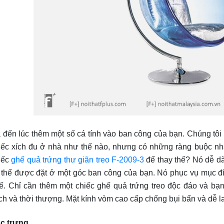
 đến lúc thêm một số cá tính vào ban công của bạn. Chúng tôi b
iếc xích đu ở nhà như thế nào, nhưng có những ràng buộc nhấ
iếc
ghế quả trứng thư giãn treo F-2009-3
để thay thế? Nó dễ d
 thể được đặt ở một góc ban công của bạn. Nó phục vụ mục đí
ế. Chỉ cần thêm một chiếc ghế quả
trứng treo
độc đáo và bạn
ch và thời thượng. Mặt kính vòm cao cấp chống bụi bẩn và dễ la
c trưng