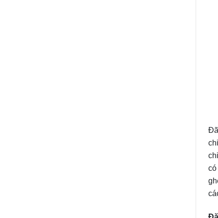
Đã
ch
ch
có
gh
cá
Đặ