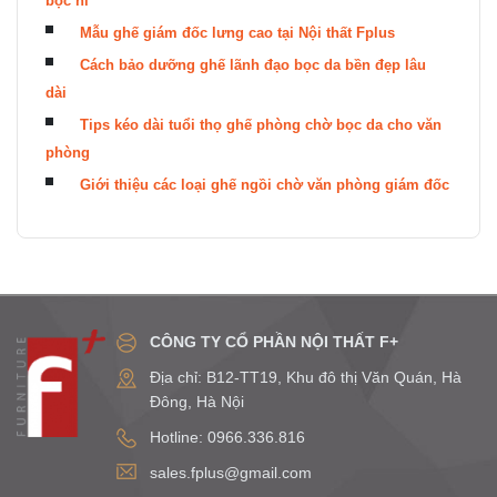
bọc nỉ
Mẫu ghế giám đốc lưng cao tại Nội thất Fplus
Cách bảo dưỡng ghế lãnh đạo bọc da bền đẹp lâu
dài
Tips kéo dài tuổi thọ ghế phòng chờ bọc da cho văn
phòng
Giới thiệu các loại ghế ngồi chờ văn phòng giám đốc
CÔNG TY CỔ PHẦN NỘI THẤT F+
Địa chỉ: B12-TT19, Khu đô thị Văn Quán, Hà
Đông, Hà Nội
Hotline: 0966.336.816
sales.fplus@gmail.com