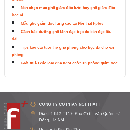
Nên chọn mua ghế giám đốc lưới hay ghế giám đốc
bọc nỉ
Mẫu ghế giám đốc lưng cao tại Nội thất Fplus
Cách bảo dưỡng ghế lãnh đạo bọc da bền đẹp lâu
dài
Tips kéo dài tuổi thọ ghế phòng chờ bọc da cho văn
phòng
Giới thiệu các loại ghế ngồi chờ văn phòng giám đốc
CÔNG TY CỔ PHẦN NỘI THẤT F+
Địa chỉ: B12-TT19, Khu đô thị Văn Quán, Hà
Đông, Hà Nội
Hotline: 0966.336.816