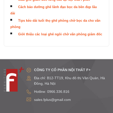
Cách bảo dưỡng ghế lãnh đạo bọc da bền đẹp lâu
dài
Tips kéo dài tuổi thọ ghế phòng chờ bọc da cho văn
phòng
Giới thiệu các loại ghế ngồi chờ văn phòng giám đốc
CÔNG TY CỔ PHẦN NỘI THẤT F+
Địa chỉ: B12-TT19, Khu đô thị Văn Quán, Hà
Đông, Hà Nội
Hotline: 0966.336.816
sales.fplus@gmail.com