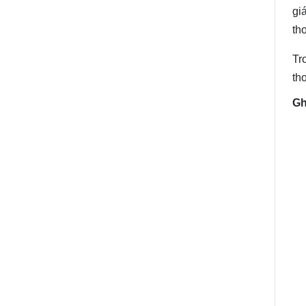
gi
th
Tr
th
Gh