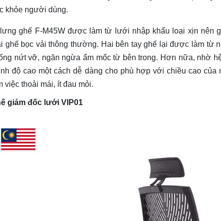
c khỏe người dùng.
 lưng ghế F-M45W được làm từ lưới nhập khẩu loại xịn nên g
ại ghế bọc vải thông thường. Hai bên tay ghế lại được làm từ n
ống nứt vỡ, ngăn ngừa ẩm mốc từ bên trong. Hơn nữa, nhờ hệ 
ỉnh độ cao một cách dễ dàng cho phù hợp với chiều cao của 
m việc thoải mái, ít đau mỏi.
ế giám đốc lưới VIP01