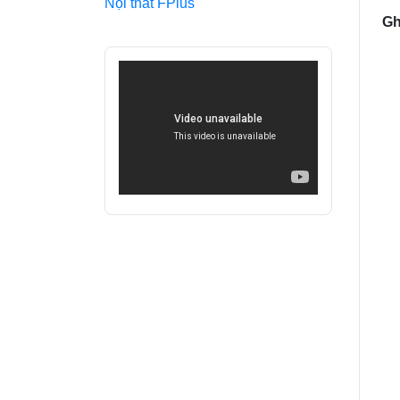
Nội thất FPlus
Gh