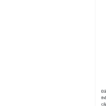
Đâ
th
cấ