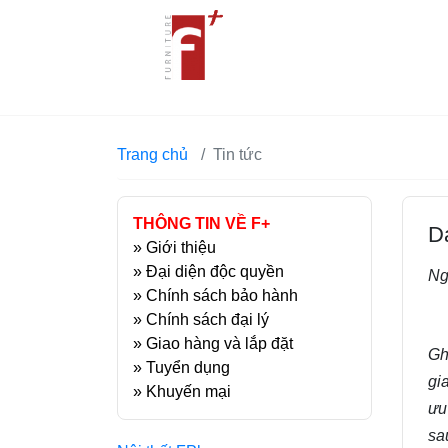
Trang chủ
Tin tức
THÔNG TIN VỀ F+
D
»
Giới thiệu
»
Đại diện độc quyền
Ng
»
Chính sách bảo hành
»
Chính sách đại lý
»
Giao hàng và lắp đặt
Gh
»
Tuyển dụng
gi
»
Khuyến mại
ưu
sa