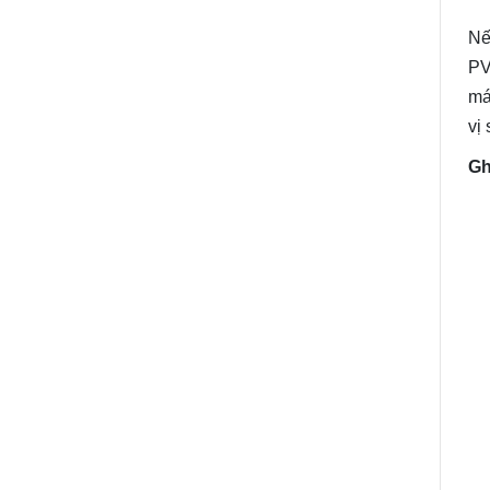
Nế
PV
má
vị
Gh