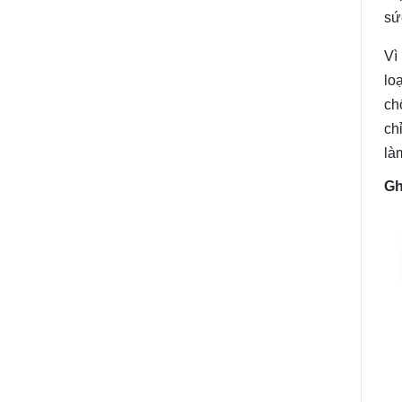
sứ
Vì
lo
ch
ch
là
Gh