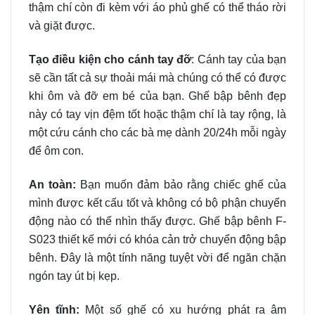
thậm chí còn đi kèm với áo phủ ghế có thể tháo rời
và giặt được.
Tạo điều kiện cho cánh tay đỡ
: Cánh tay của bạn
sẽ cần tất cả sự thoải mái mà chúng có thể có được
khi ôm và đỡ em bé của bạn. Ghế bập bênh đẹp
này có tay vịn đệm tốt hoặc thậm chí là tay rộng, là
một cứu cánh cho các bà mẹ dành 20/24h mỗi ngày
để ôm con.
An toàn:
Bạn muốn đảm bảo rằng chiếc ghế của
mình được kết cấu tốt và không có bộ phận chuyển
động nào có thể nhìn thấy được. Ghế bập bênh F-
S023 thiết kế mới có khóa cản trở chuyển động bập
bênh. Đây là một tính năng tuyệt vời để ngăn chặn
ngón tay út bị kẹp.
Yên tĩnh:
Một số ghế có xu hướng phát ra âm