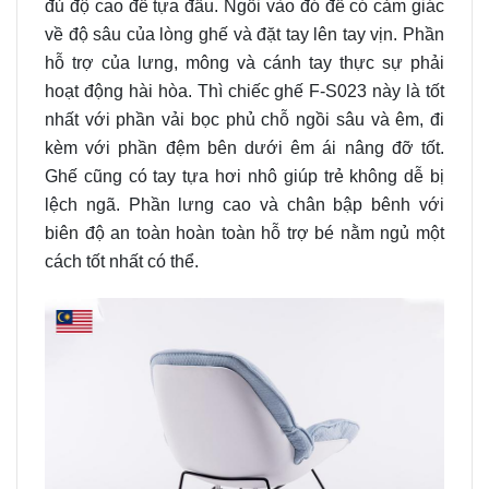
đủ độ cao để tựa đầu. Ngồi vào đó để có cảm giác
về độ sâu của lòng ghế và đặt tay lên tay vịn. Phần
hỗ trợ của lưng, mông và cánh tay thực sự phải
hoạt động hài hòa. Thì chiếc ghế F-S023 này là tốt
nhất với phần vải bọc phủ chỗ ngồi sâu và êm, đi
kèm với phần đệm bên dưới êm ái nâng đỡ tốt.
Ghế cũng có tay tựa hơi nhô giúp trẻ không dễ bị
lệch ngã. Phần lưng cao và chân bập bênh với
biên độ an toàn hoàn toàn hỗ trợ bé nằm ngủ một
cách tốt nhất có thể.