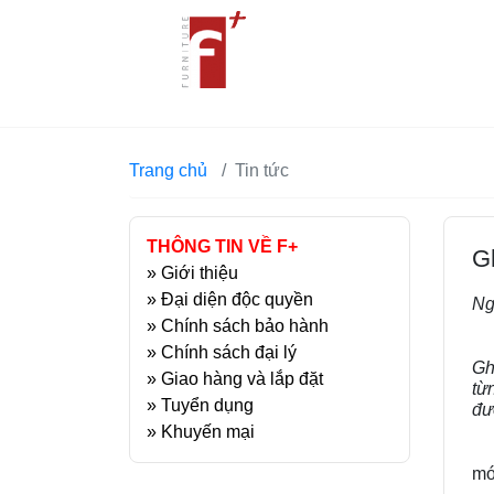
Trang chủ
Tin tức
THÔNG TIN VỀ F+
G
»
Giới thiệu
»
Đại diện độc quyền
Ng
»
Chính sách bảo hành
»
Chính sách đại lý
Gh
»
Giao hàng và lắp đặt
từ
»
Tuyển dụng
đư
»
Khuyến mại
C
mớ