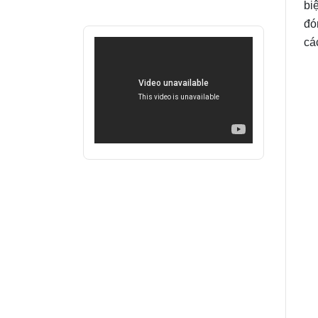
bi
đó
cá