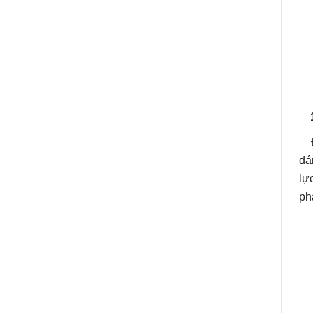
Đi
dá
lự
ph