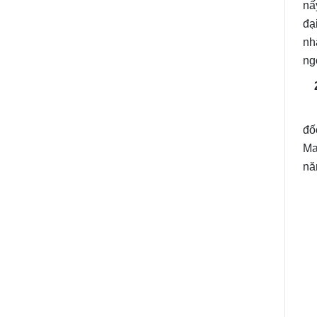
nấ
đạ
nh
ng
2
Ch
đố
Ma
nă