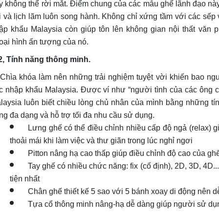
y không thể rời mắt. Điểm chung của các mẫu ghế lãnh đạo này c
i và lịch lãm luôn song hành. Không chỉ xứng tầm với các sếp
ập khẩu Malaysia còn giúp tôn lên không gian nội thất văn 
oại hình ấn tượng của nó.
, Tính năng thông minh.
ìa khóa làm nên những trải nghiệm tuyệt vời khiến bao ng
c nhập khẩu Malaysia. Được ví như “người tình của các ông 
laysia luôn biết chiều lòng chủ nhân của mình bằng những tín
ng đa dạng và hỗ trợ tối đa nhu cầu sử dụng.
Lưng ghế có thể điều chỉnh nhiều cấp độ ngả (relax) g
thoải mái khi làm việc và thư giãn trong lúc nghỉ ngơi
Pitton nâng hạ cao thấp giúp điều chỉnh độ cao của gh
Tay ghế có nhiều chức năng: fix (cố định), 2D, 3D, 4D..
tiện nhất
Chân ghế thiết kế 5 sao với 5 bánh xoay di động nên d
Tựa cổ thông minh nâng-hạ dễ dàng giúp người sử dụn