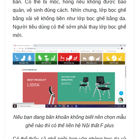
bẩn. Có thể bị mốc
,
hỏng
nếu không
được bảo
quản
,
vệ sinh đúng cách.
Nhìn chung,
lớp bọc ghế
bằng vải sẽ không bền như lớp bọc ghế bằng da.
Người tiêu dùng có thể
sớm
phải thay lớp
bọc ghế
mới.
Nếu bạn đang băn khoăn không biết nên chọn mẫu
ghế nào thì có thể
liên hệ Nội thất F plus
Có thể thấy
,
cả ghế ngồi họp văn phòng bọc da và