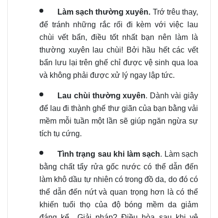
Làm sạch thường xuyên.
Trớ trêu thay,
để tránh những rắc rối đi kèm với việc lau
chùi vết bẩn, điều tốt nhất bạn nên làm là
thường xuyên lau chùi! Bởi hầu hết các vết
bẩn lưu lại trên ghế chỉ được vệ sinh qua loa
và không phải được xử lý ngay lập tức.
Lau chùi thường xuyên
. Dành vài giây
để lau đi thành ghế thư giãn của bạn bằng vải
mềm mỗi tuần một lần sẽ giúp ngăn ngừa sự
tích tụ cứng.
Tình trạng sau khi làm sạch
. Làm sạch
bằng chất tẩy rửa gốc nước có thể dẫn đến
làm khô dầu tự nhiên có trong đồ da, do đó có
thể dẫn đến nứt và
quan trọng hơn là có thể
khiến tuổi thọ của độ bóng mềm da giảm
đáng kể.
. Giải pháp? Điều hòa sau khi vệ